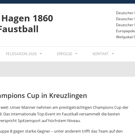
Deutscher 
 Hagen 1860
Deutscher 
Deutscher
Faustball
Europapoka
Weltpokal-
FELDSAISON 2026
ERFOLGE
KONTAKT
mpions Cup in Kreuzlingen
eit: Unser Männer nehmen am prestigeträchtigen Champions Cup der
l. Das internationale Top-Event im Faustball versammelt die besten
erspricht Spitzensport auf höchstem Niveau.
uppe B gegen starke Gegner – unter anderem trifft das Team auf den