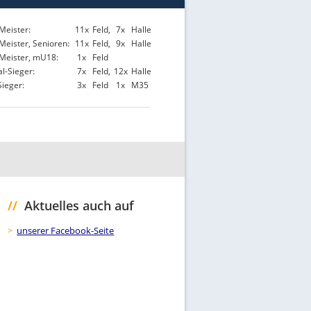
Meister:
11x
Feld,
7x
Halle
Meister, Senioren:
11x
Feld,
9x
Halle
 Meister, mU18:
1x
Feld
l-Sieger:
7x
Feld,
12x
Halle
Sieger:
3x
Feld
1x
M35
//
Aktuelles auch auf
>
unserer Facebook-Seite