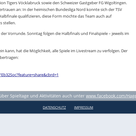
ion Tigers Vöcklabruck sowie den Schweizer Gastgeber FG Wigoltingen.
vertrauen an: In der heimischen Bundesliga Nord konnte sich der TSV
albfinale qualifizieren, diese Form möchte das Team auch auf
 stellen.
er Vorrunde. Sonntag folgen die Halbfinals und Finalspiele – jeweils im
ein kann, hat die Möglichkeit, alle Spiele im Livestream zu verfolgen. Der
bertragen:
FEb32Soc?feature=share&cbrd=1
 über Spieltage und Aktivitäten auch unter
www.facebook.com/Hage
DATENSCHUTZ
IMPRESSUM